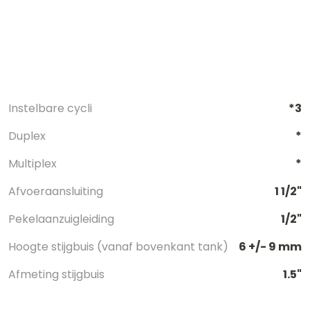
Instelbare cycli
*3
Duplex
*
Multiplex
*
Afvoeraansluiting
1 1/2"
Pekelaanzuigleiding
1/2"
Hoogte stijgbuis (vanaf bovenkant tank)
6 +/- 9 mm
Afmeting stijgbuis
1.5"