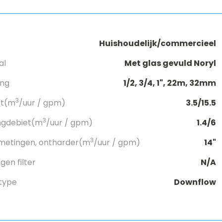
Huishoudelijk/commercieel
al
Met glas gevuld Noryl
ang
1/2, 3/4, 1", 22m, 32mm
3
et(m
/uur / gpm)
3.5/15.5
3
ngdebiet(m
/uur / gpm)
1.4/6
3
metingen, ontharder(m
/uur / gpm)
14"
en filter
N/A
type
Downflow