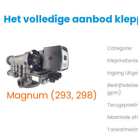
Het volledige aanbod klep
Categorie
Klepmateria
Ingang Uitg
Bedrijfsdebi
Magnum (293, 298)
gpm)
Terugspoeli
Maximale af
Tankafmeting