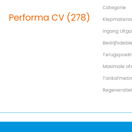
Categorie
Performa CV (278)
Klepmateria
Ingang Uitg
Bedrijfsdebi
Terugspoeli
Maximale af
Tankafmeting
Regeneratie