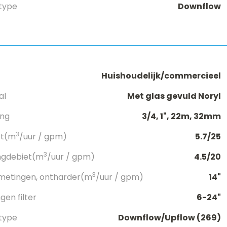
type
Downflow
Huishoudelijk/commercieel
al
Met glas gevuld Noryl
ang
3/4, 1", 22m, 32mm
3
et(m
/uur / gpm)
5.7/25
3
ngdebiet(m
/uur / gpm)
4.5/20
3
metingen, ontharder(m
/uur / gpm)
14"
en filter
6-24"
type
Downflow/Upflow (269)