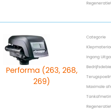
Regeneratie
Categorie
Klepmateria
Ingang Uitg
Bedrijfsdebi
Performa (263, 268,
Terugspoeli
269)
Maximale af
Tankafmeting
Regeneratie