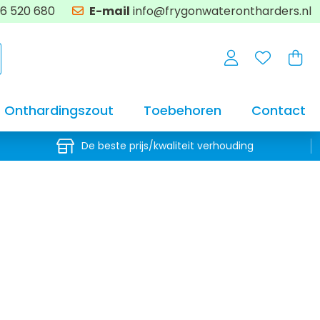
6 520 680
E-mail
info@frygonwaterontharders.nl
Onthardingszout
Toebehoren
Contact
De beste prijs/kwaliteit verhouding