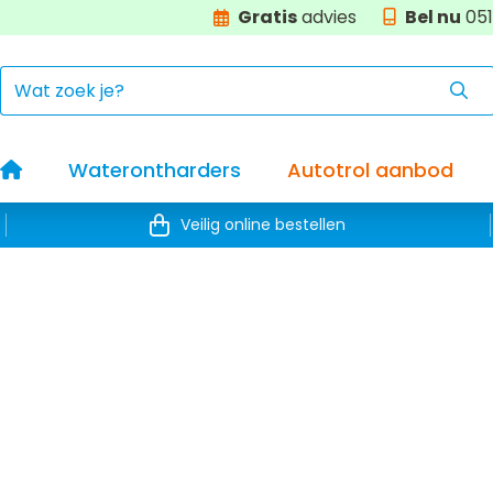
Gratis
advies
Bel nu
051
Home
Waterontharders
Autotrol aanbod
Veilig online bestellen