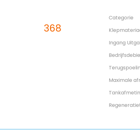
Categorie
368
Klepmateria
Ingang Uitg
Bedrijfsdebi
Terugspoeli
Maximale af
Tankafmeting
Regeneratie