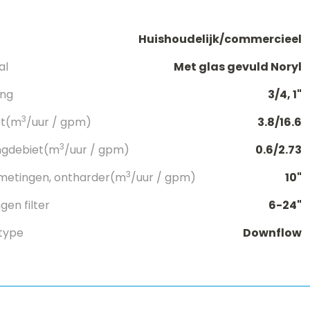
Huishoudelijk/commercieel
al
Met glas gevuld Noryl
ang
3/4, 1"
3
et(m
/uur / gpm)
3.8/16.6
3
ngdebiet(m
/uur / gpm)
0.6/2.73
3
metingen, ontharder(m
/uur / gpm)
10"
en filter
6-24"
type
Downflow