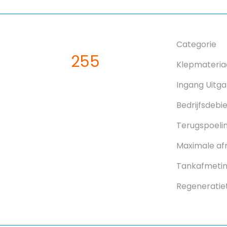
Categorie
255
Klepmateria
Ingang Uitg
Bedrijfsdebi
Terugspoeli
Maximale af
Tankafmeting
Regeneratie