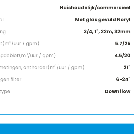
Huishoudelijk/commercieel
al
Met glas gevuld Noryl
ang
3/4, 1", 22m, 32mm
3
et(m
/uur / gpm)
5.7/25
3
ngdebiet(m
/uur / gpm)
4.5/20
3
metingen, ontharder(m
/uur / gpm)
21"
en filter
6-24"
type
Downflow