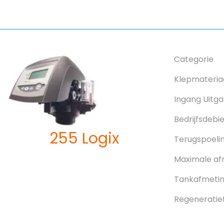
Categorie
Klepmateria
Ingang Uitg
Bedrijfsdebi
255 Logix
Terugspoeli
Maximale af
Tankafmeting
Regeneratie