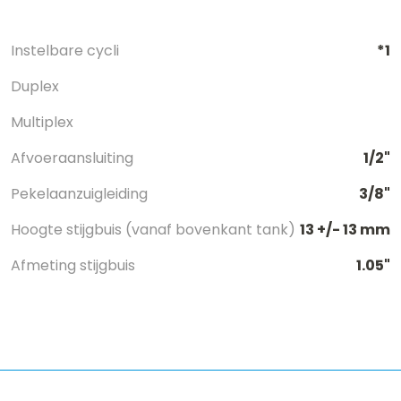
Instelbare cycli
*1
Duplex
Multiplex
Afvoeraansluiting
1/2"
Pekelaanzuigleiding
3/8"
Hoogte stijgbuis (vanaf bovenkant tank)
13 +/- 13 mm
Afmeting stijgbuis
1.05"