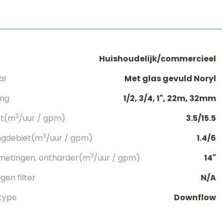
Huishoudelijk/commercieel
al
Met glas gevuld Noryl
ang
1/2, 3/4, 1", 22m, 32mm
3
et(m
/uur / gpm)
3.5/15.5
3
ngdebiet(m
/uur / gpm)
1.4/6
3
metingen, ontharder(m
/uur / gpm)
14"
en filter
N/A
type
Downflow