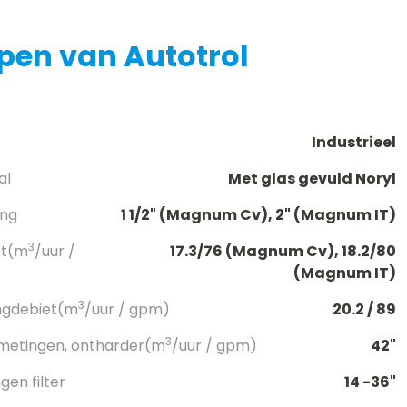
pen van Autotrol
Industrieel
al
Met glas gevuld Noryl
ang
1 1/2" (Magnum Cv), 2" (Magnum IT)
3
et(m
/uur /
17.3/76 (Magnum Cv), 18.2/80
(Magnum IT)
3
ngdebiet(m
/uur / gpm)
20.2 / 89
3
metingen, ontharder(m
/uur / gpm)
42"
en filter
14 -36"