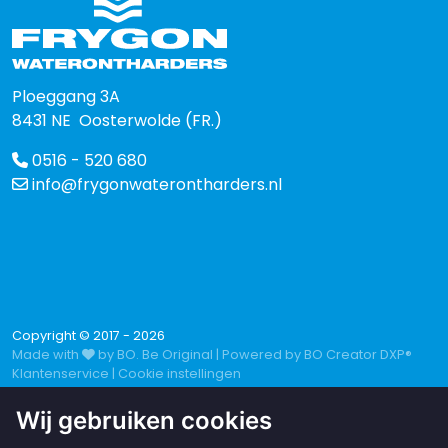
Ploeggang 3A
8431 NE Oosterwolde (FR.)
0516 - 520 680
info@frygonwaterontharders.nl
Copyright © 2017 - 2026
Made with
by
BO. Be Original
|
Powered by
BO Creator DXP®
Klantenservice
Cookie instellingen
Wij gebruiken cookies