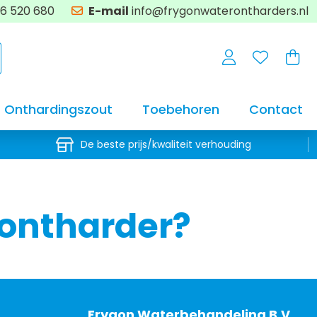
6 520 680
E-mail
info@frygonwaterontharders.nl
Onthardingszout
Toebehoren
Contact
De beste prijs/kwaliteit verhouding
rontharder?
Frygon Waterbehandeling B.V.