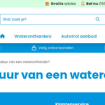
Gratis
advies
Bel nu
051
Home
Waterontharders
Autotrol aanbod
Veilig online bestellen
nsduur van een waterontharder?
duur van een wate
Klantenservice