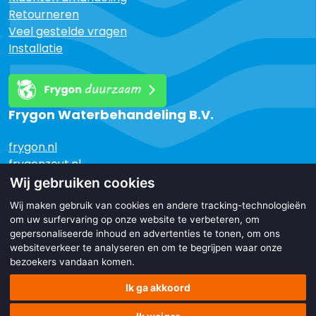
Retourneren
Veel gestelde vragen
Installatie
Frygon Waterbehandeling B.V.
frygon.nl
frygonzout.nl
frygontanks.nl
Wij gebruiken cookies
Wij maken gebruik van cookies en andere tracking-technologieën
Authorized Distributor
om uw surfervaring op onze website te verbeteren, om
gepersonaliseerde inhoud en advertenties te tonen, om ons
websiteverkeer te analyseren en om te begrijpen waar onze
bezoekers vandaan komen.
Ik ga akkoord
Copyright © 2017 - 2026
Made with
by
BO. Be Original