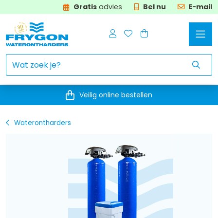
Gratis
advies
Bel nu
E-mail
Veilig online bestellen
Waterontharders