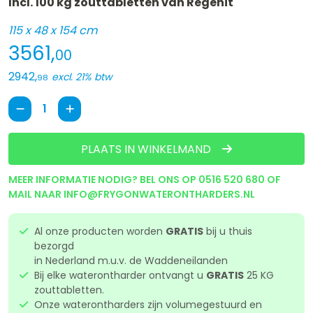
Incl. 100 kg zouttabletten van Regenit
115 x 48 x 154 cm
3561,
00
2942,
excl. 21% btw
98
PLAATS IN WINKELMAND
MEER INFORMATIE NODIG? BEL ONS OP
0516 520 680
OF
MAIL NAAR
INFO@FRYGONWATERONTHARDERS.NL
Al onze producten worden
GRATIS
bij u thuis
bezorgd
in Nederland m.u.v. de Waddeneilanden
Bij elke waterontharder ontvangt u
GRATIS
25 KG
zouttabletten.
Onze waterontharders zijn volumegestuurd en